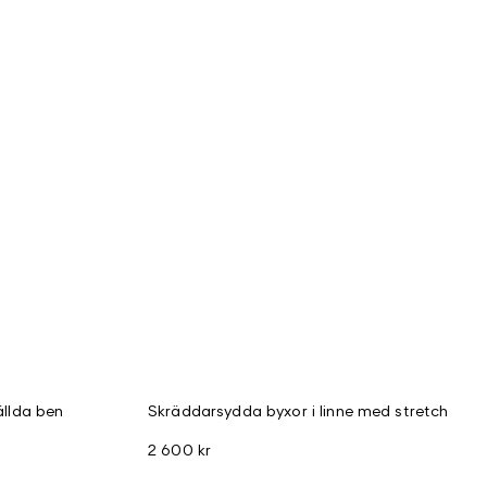
ällda ben
Skräddarsydda byxor i linne med stretch
2 600 kr