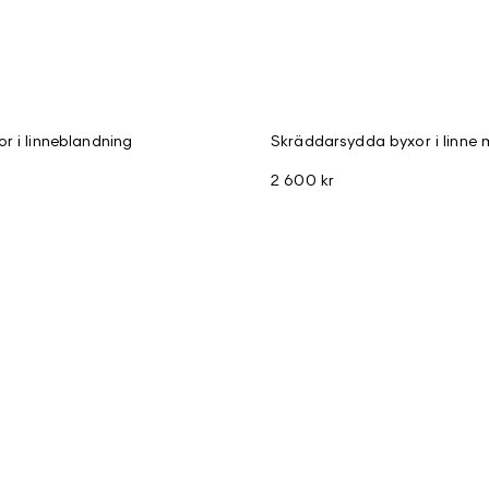
r i linneblandning
Skräddarsydda byxor i linne 
2 600 kr