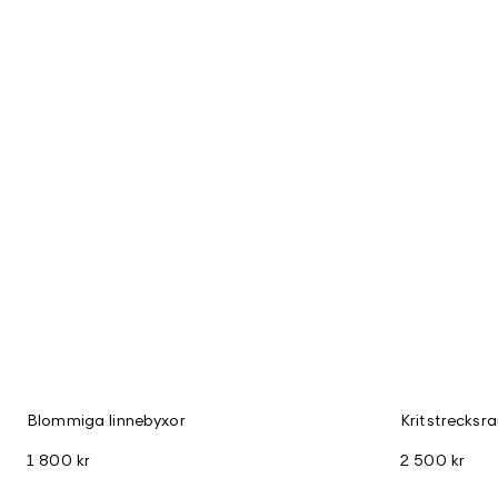
Blommiga linnebyxor
Kritstrecksra
1 800 kr
2 500 kr