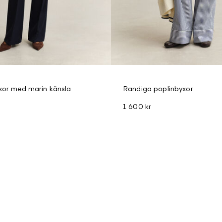
xor med marin känsla
Randiga poplinbyxor
1 600 kr