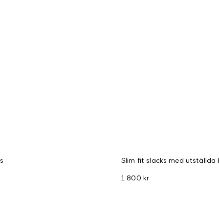
os
Slim fit slacks med utställda
1 800 kr