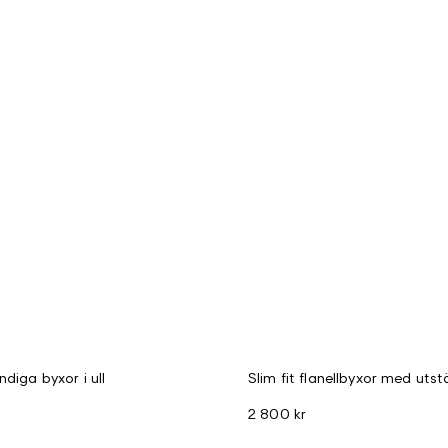
ndiga byxor i ull
Slim fit flanellbyxor med utst
2 800 kr