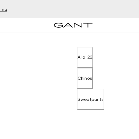
 nu
Alla
22
Chinos
Sweatpants