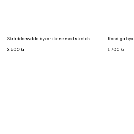
Skräddarsydda byxor i linne med stretch
Randiga byxo
2 600 kr
1 700 kr