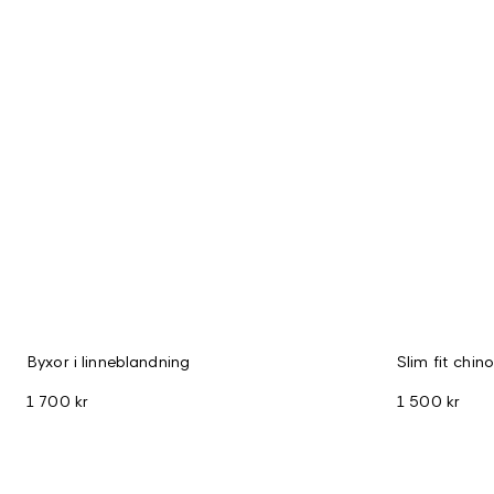
Byxor i linneblandning
Slim fit chin
1 700 kr
1 500 kr