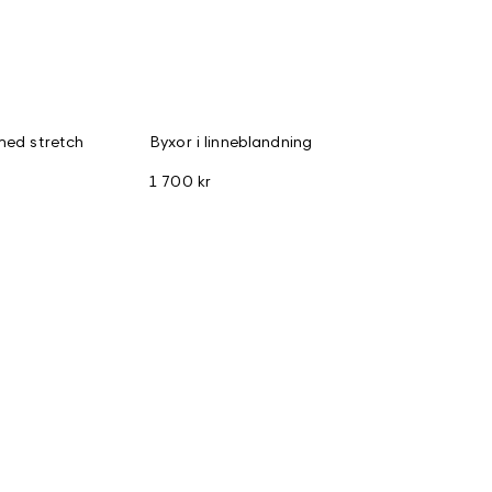
med stretch
Byxor i linneblandning
1 700 kr