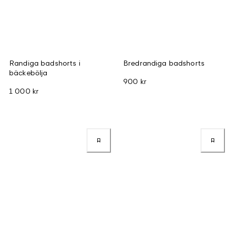
Randiga badshorts i
Bredrandiga badshorts
bäckebölja
900 kr
1 000 kr