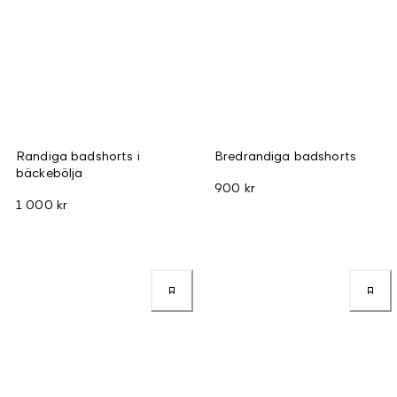
Randiga badshorts i
Bredrandiga badshorts
bäckebölja
900 kr
1 000 kr