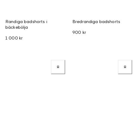
Randiga badshorts i
Bredrandiga badshorts
bäckebölja
900 kr
1 000 kr