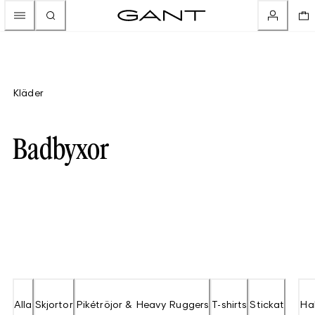
Kläder
Badbyxor
Alla
Skjortor
Pikétröjor & Heavy Ruggers
T-shirts
Stickat
Hal