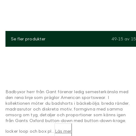
Se fler produkter
49-15
av
15
Badbyxor herr från Gant förenar ledig semesterkänsla med
den rena linje som präglar American sportswear. I
kollektionen möter du badshorts i bäckebölja, breda ränder,
madrasrutor och diskreta motiv, formgivna med samma
omsorg om tyg, detaljer och proportioner som känns igen
från Gants Oxford button-down med button-down-krage,
locker loop och box pl...
Läs mer