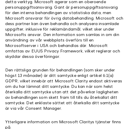
detta verktyg. Microsoft agerar som en oberoende
personuppgiftsansvarig. Gant är personuppgiftsansvarig
för den interna behandlingen av statistiska data, men
Microsoft ansvarar för övrig databehandling. Microsoft och
dess partner kan även behandla och analysera insamlade
uppgifter, inklusive för reklamändamål, vilket sker under
Microsofts ansvar. Den information som samlas in om din
användning av vår webbplats överförs till en
Microsoftserver i USA och behandlas där. Microsoft
omfattas av EUUS Privacy Framework, vilket reglerar och
skyddar dessa överföringar.
Den rättsliga grunden för behandlingen (som sker under
högst 13 månader) är ditt samtycke enligt artikel 6.1(a)
GDPR, vilket innebär att Microsoft Clarity endast aktiveras
om du har lämnat ditt samtycke. Du kan när som helst
återkalla ditt samtycke utan att det påverkar lagligheten
av behandlingen som skett fram till tills du återkallat ditt
samtycke. Det enklaste sättet att återkalla ditt samtycke
är via vår Consent Manager.
Ytterligare information om Microsoft Claritys tjänster finns
på: