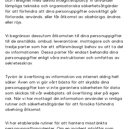
och i enlighet med denna integritetspolicy. Vi använder
lämpliga tekniska och organisatoriska säkerhetsåtgärder
för att förhindra att dina personuppgifter oavsiktligt går
förlorade, används, eller får åtkomst av obehöriga, ändras
eller röjs.
Vi begränsar dessutom åtkomsten till dina personuppgifter
till de anställda, ombud, leverantörer, mottagare och andra
tredje parter som har ett affärsmässigt behov av att ta del
av informationen. Dessa parter får endast behandla dina
personuppgifter enligt våra instruktioner och omfattas av
sekretesskrav.
Tyvärr är överföring av information via internet aldrig helt
säker. Även om vi gör vårt bästa för att skydda dina
personuppgifter kan vi inte garantera säkerheten för data
som skickas till vår webbplats; all överföring sker på egen
risk. När vi har mottagit din information använder vi rimliga
rutiner och säkerhetsåtgärder för att försöka förhindra
obehörig åtkomst.
Vi har etablerade rutiner för att hantera misstänkta
personuppgiftsincidenter. Om en incident inträffar som