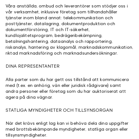
Våra anställda, ombud och leverantörer som stödjer oss i
vår verksamhet, inklusive företag som tillhandahåller
tjänster inom bland annat: telekommunikation och
posttjänster, datalagring, dokumentproduktion och
dokumentförstöring, IT och IT‑säkerhet,
kundlojalitetsprogram, bedrägeribekämpning,
betalningshantering, dataanalys och rapportering,
riskanalys, hantering av klagomål, marknadskommunikation,
riktad marknadsföring och marknadsundersökningar.
DINA REPRESENTANTER
Alla parter som du har gett oss tillstånd att kommunicera
med (t.ex. en anhörig, vän eller juridisk rådgivare) samt
andra personer eller företag som du har auktoriserat att
agera på dina vägnar.
STATLIGA MYNDIGHETER OCH TILLSYNSORGAN
När det krävs enligt lag kan vi behöva dela dina uppgifter
med brottsbekämpande myndigheter, statliga organ eller
tillsynsmyndigheter.