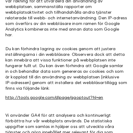
vår räkning för att utvärdera din användning av
webbplatsen, sammanställa rapporter om
webbplatsaktivitet och tillhandahålla andra tjänster
relaterade till webb- och internetanvändning. Den IP‑adress
som överförs av din webbläsare inom ramen för Google
Analytics kombineras inte med annan data som Google
har.
Du kan förhindra lagring av cookies genom att justera
inställningarna i din webbläsare. Observera dock att detta
kan innebära att vissa funktioner på webbplatsen inte
fungerar fullt ut. Du kan även förhindra att Google samlar
in och behandlar data som genereras av cookies och som
är kopplad till din användning av webbplatsen (inklusive
IP‑adressen) genom att installera det webbläsartillägg som
finns via följande länk:
http://tools.google.com/dlpage/gaoptout?hl=en
Vi använder GA4 för att analysera och kontinuerligt
förbättra hur vår webbplats används. De statistiska
uppgifter som samlas in hjälper oss att utveckla våra
tjänster och göra innehållet mer relevant för dig som