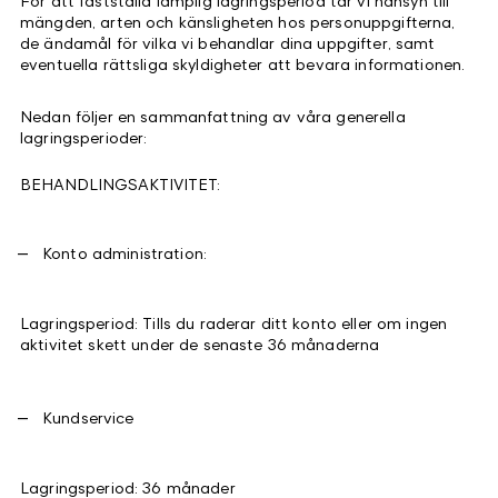
För att fastställa lämplig lagringsperiod tar vi hänsyn till
mängden, arten och känsligheten hos personuppgifterna,
de ändamål för vilka vi behandlar dina uppgifter, samt
eventuella rättsliga skyldigheter att bevara informationen.
Nedan följer en sammanfattning av våra generella
lagringsperioder:
BEHANDLINGSAKTIVITET:
Konto administration:
Lagringsperiod: Tills du raderar ditt konto eller om ingen
aktivitet skett under de senaste 36 månaderna
Kundservice
Lagringsperiod: 36 månader