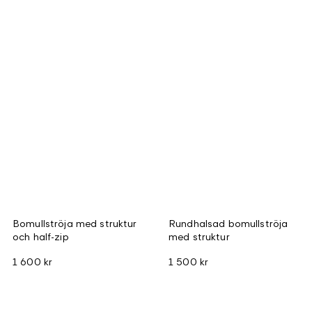
Bomullströja med struktur
Rundhalsad bomullströja
och half-zip
med struktur
1 600 kr
1 500 kr