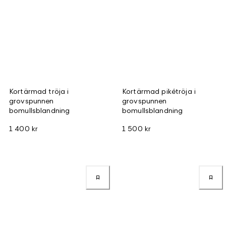
Kortärmad tröja i
Kortärmad pikétröja i
grovspunnen
grovspunnen
bomullsblandning
bomullsblandning
1 400 kr
1 500 kr