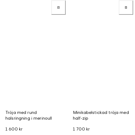
Tröja med rund
Minikabelstickad tröja med
halsringning i merinoull
half-zip
1 600 kr
1 700 kr