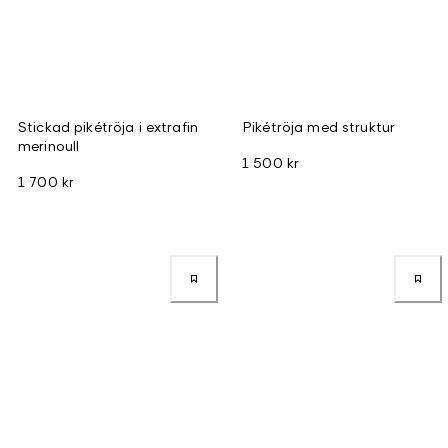
Stickad pikétröja i extrafin
Pikétröja med struktur
merinoull
1 500 kr
1 700 kr