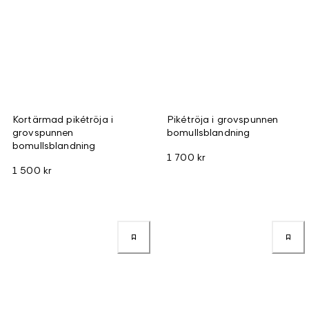
Kortärmad pikétröja i
Pikétröja i grovspunnen
grovspunnen
bomullsblandning
bomullsblandning
1 700 kr
1 500 kr