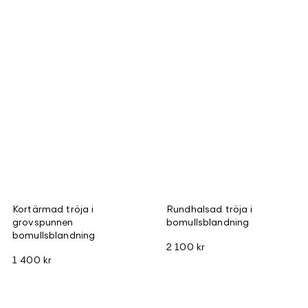
Kortärmad tröja i
Rundhalsad tröja i
grovspunnen
bomullsblandning
bomullsblandning
2 100 kr
1 400 kr