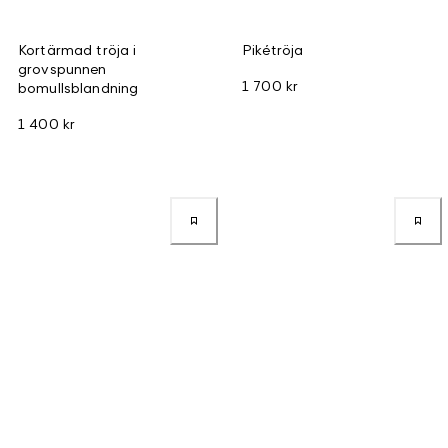
Kortärmad tröja i
Pikétröja
grovspunnen
1 700 kr
bomullsblandning
1 400 kr