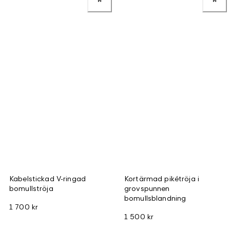
Kabelstickad V-ringad
Kortärmad pikétröja i
bomullströja
grovspunnen
bomullsblandning
1 700 kr
1 500 kr