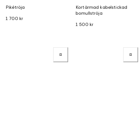
Pikétröja
Kortärmad kabelstickad
bomullströja
1 700 kr
1 500 kr