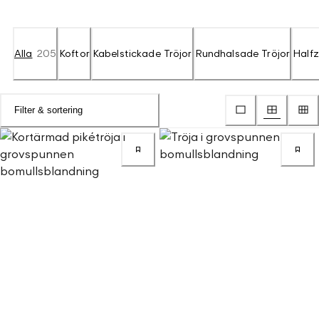
Alla
205
Koftor
Kabelstickade Tröjor
Rundhalsade Tröjor
Halfz
Filter & sortering