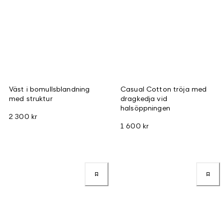
Väst i bomullsblandning
Casual Cotton tröja med
med struktur
dragkedja vid
halsöppningen
2 300 kr
1 600 kr