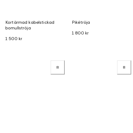
Kortärmad kabelstickad
Pikétröja
bomullströja
1 800 kr
1 500 kr