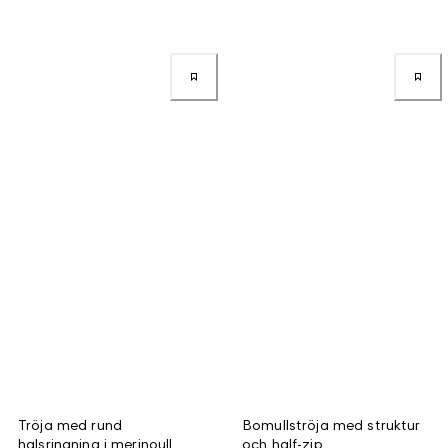
Tröja med rund
Bomullströja med struktur
halsringning i merinoull
och half-zip