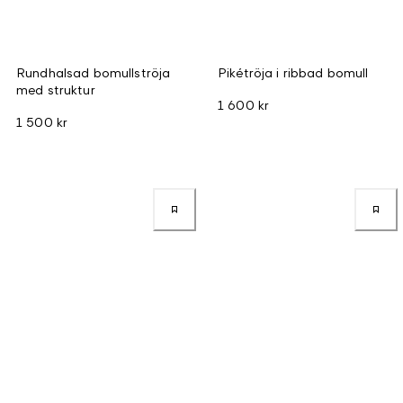
Rundhalsad bomullströja
Pikétröja i ribbad bomull
med struktur
1 600 kr
1 500 kr