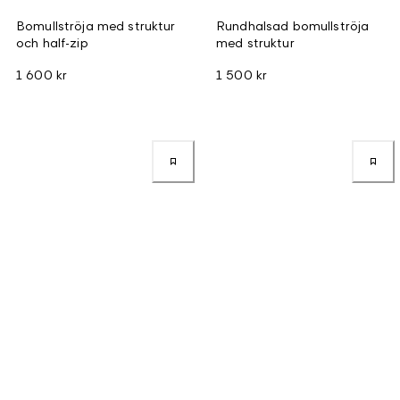
Bomullströja med struktur
Rundhalsad bomullströja
och half-zip
med struktur
1 600 kr
1 500 kr