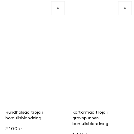
Rundhalsad tröja i
Kortärmad tröja i
bomullsblandning
grovspunnen
bomullsblandning
2 100 kr