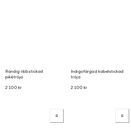
Randig ribbstickad
Indigofärgad kabelstickad
pikétröja
tröja
2 100 kr
2 100 kr