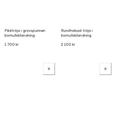
Pikétröja i grovspunnen
Rundhalsad tröja i
bomullsblandning
bomullsblandning
1 700 kr
2 100 kr