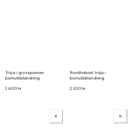
Tröja i grovspunnen
Rundhalsad tröja i
bomullsblandning
bomullsblandning
1 600 kr
2 100 kr