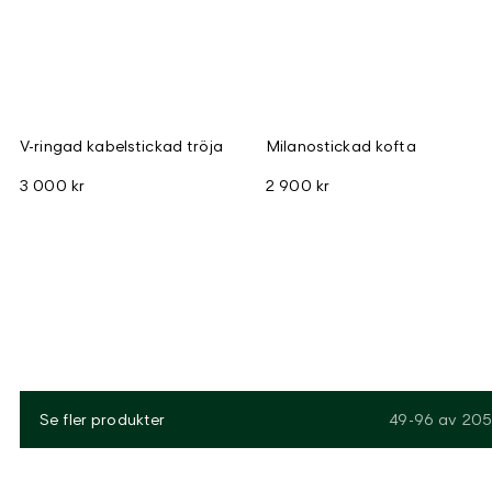
V-ringad kabelstickad tröja
Milanostickad kofta
3 000 kr
2 900 kr
Se fler produkter
49-96
av
205