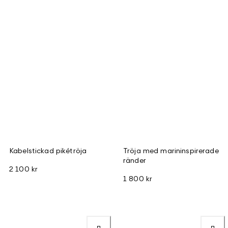
Kabelstickad pikétröja
Tröja med marininspirerade
ränder
2 100 kr
1 800 kr