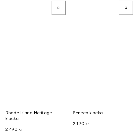
Rhode Island Heritage
Seneca klocka
klocka
2 190 kr
2 490 kr