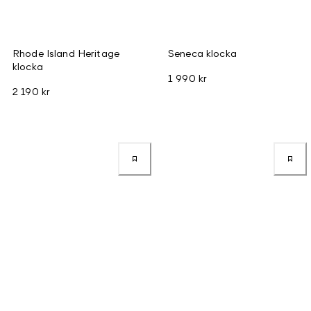
Rhode Island Heritage
Seneca klocka
klocka
1 990 kr
2 190 kr