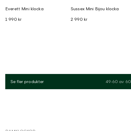
Everett Mini klocka
Sussex Mini Bijou klocka
1 990 kr
2 990 kr
Se fler produkter
49-60
av
60