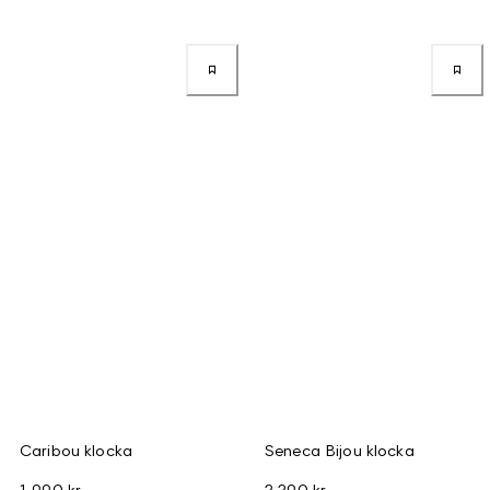
Caribou klocka
Seneca Bijou klocka
1 990 kr
2 290 kr