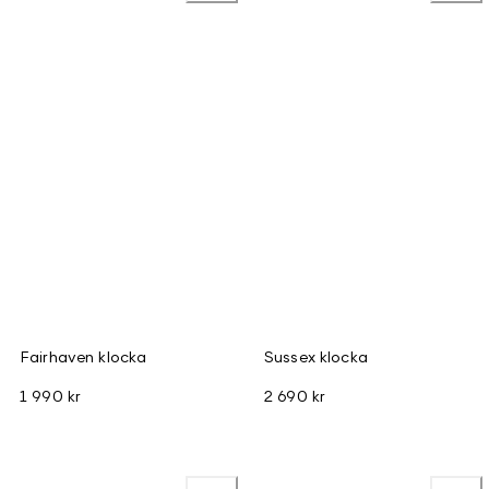
Fairhaven klocka
Sussex klocka
1 990 kr
2 690 kr