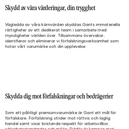
Skydd av våra värderingar, din trygghet
Vägledda av våra kärnvärden skyddas Gants immateriella
rättigheter av ett dedikerat team i samarbete med
myndigheter världen över. Tillsammans övervakar,
identifierar och eliminerar vi förfalskningsverksamhet som
hotar vårt varumärke och din upplevelse.
Skydda dig mot förfalskningar och bedrägerier
Som ett pålitligt premiumvarumärke är Gant ett mål för
förfalskare. Förfalskning strider mot rättvis och laglig
handel samt visar bristande respekt för arbetsvillkor,
säkerhetsstandarder och miljön. Därför är kampen mot