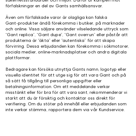
förfalskningar en del av Gants samhällsansvar.
Även om förfalskade varor är olagliga kan falska
Gant‑produkter ändå förekomma i butiker, på marknader
och online. Vissa säljare använder vilseledande uttryck som
“Gant replica”, “Gant dupe”, “Gant overrun” eller påstår att
produkterna är “äkta” eller “autentiska” för att skapa
förvirring. Dessa erbjudanden kan förekomma i sökmotorer,
sociala medier, online‑marknadsplatser och andra digitala
plattformar.
Bedragare kan försöka utnyttja Gants namn, logotyp eller
visuella identitet för att utge sig för att vara Gant och på
så sätt få tillgång till personliga uppgifter eller
betalningsinformation. Om ett meddelande verkar
misstänkt eller för bra för att vara sant, rekommenderar vi
starkt att du är försiktig och kontaktar oss direkt för
verifiering. Om du stöter på innehåll eller erbjudanden som
inte verkar stämma, rapportera dem via vår Kundservice.