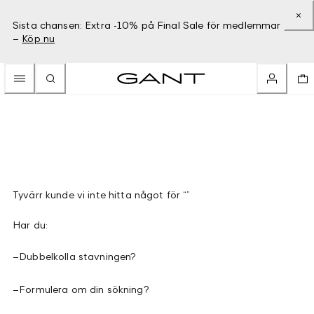
Sista chansen: Extra -10% på Final Sale för medlemmar
–
Köp nu
Tyvärr kunde vi inte hitta något för “”
Har du:
–
Dubbelkolla stavningen?
–
Formulera om din sökning?