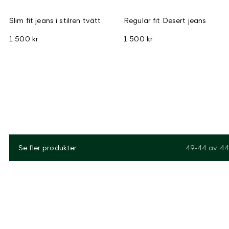
Slim fit jeans i stilren tvätt
Regular fit Desert jeans
1 500 kr
1 500 kr
Se fler produkter
49-44
av
44