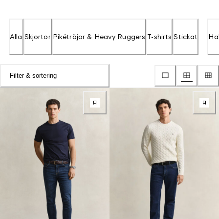
Alla
Skjortor
Pikétröjor & Heavy Ruggers
T-shirts
Stickat
Hal
Filter & sortering