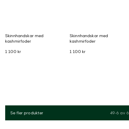
Skinnhandskar med
Skinnhandskar med
kashmirfoder
kashmirfoder
1 100 kr
1 100 kr
Se fler produkter
49-6
av
6