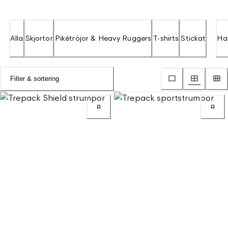
Alla
Skjortor
Pikétröjor & Heavy Ruggers
T-shirts
Stickat
Hal
Filter & sortering