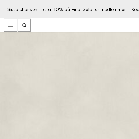
Sista chansen: Extra -10% på Final Sale för medlemmar –
Köp