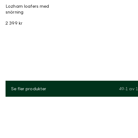
Lozham loafers med
snörning
2 399 kr
Se fler produkter
49-1
av
1