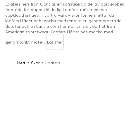
Loafers herr från Gant är en sofistikerad del av garderoben,
formade för dagar där ledig komfort möter en mer
uppklädd silhuett. I vårt urval av skor för herr hittar du
loafers i läder och mocka med rena linjer, genomarbetade
detaljer och en känsla som hämtar sin självklarhet från
American sportswear. Loafers i läder och mocka med
genomtänkt mater...
Läs mer
Herr
/
Skor
/
Loafers