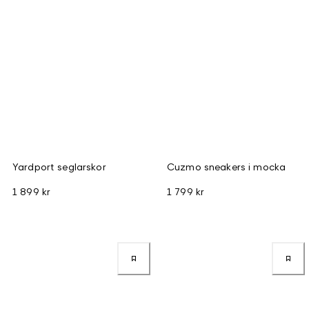
Yardport seglarskor
Cuzmo sneakers i mocka
1 899 kr
1 799 kr