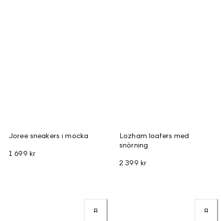
Joree sneakers i mocka
Lozham loafers med
snörning
1 699 kr
2 399 kr