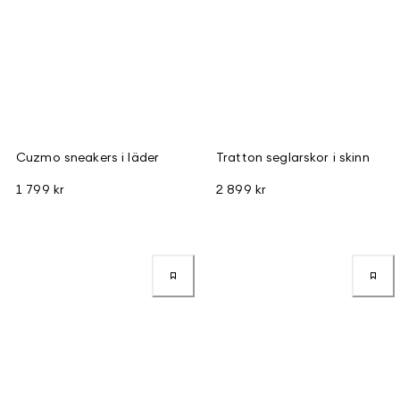
Cuzmo sneakers i läder
Tratton seglarskor i skinn
1 799 kr
2 899 kr