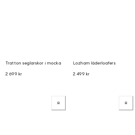
Tratton seglarskor i mocka
Lozham läderloafers
2 699 kr
2 499 kr