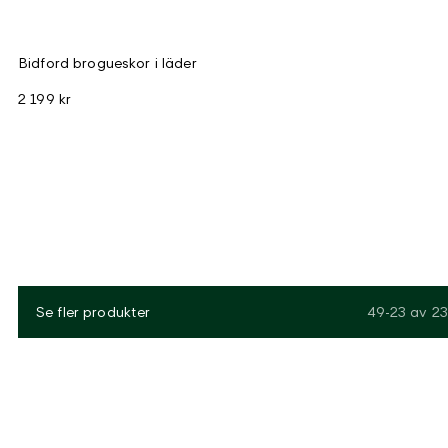
Bidford brogueskor i läder
2 199 kr
Se fler produkter
49-23
av
23