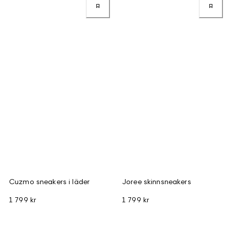
Cuzmo sneakers i läder
Joree skinnsneakers
1 799 kr
1 799 kr