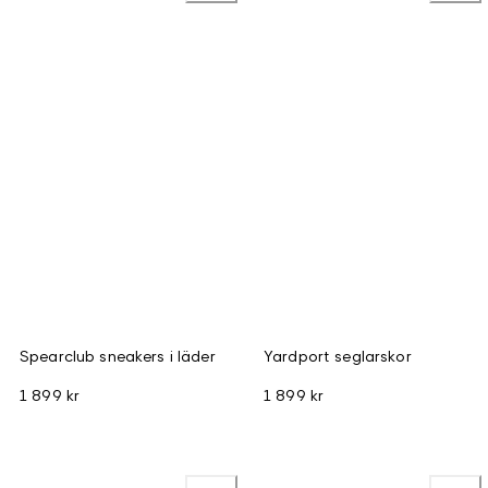
Spearclub sneakers i läder
Yardport seglarskor
1 899 kr
1 899 kr