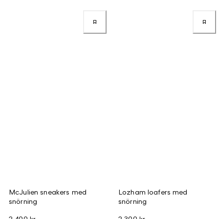
McJulien sneakers med
Lozham loafers med
snörning
snörning
2 499 kr
2 399 kr