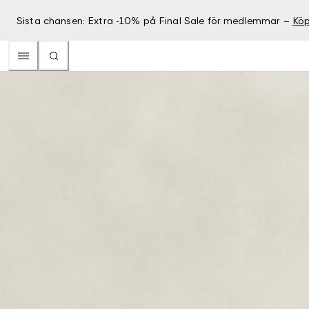
Sista chansen: Extra -10% på Final Sale för medlemmar –
Köp