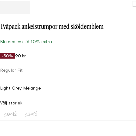
Loading
Tvåpack ankelstrumpor med sköldemblem
Bli medlem, få 10% extra
-50%
90 kr
Regular Fit
Light Grey Melange
Välj storlek
40-42
43-45