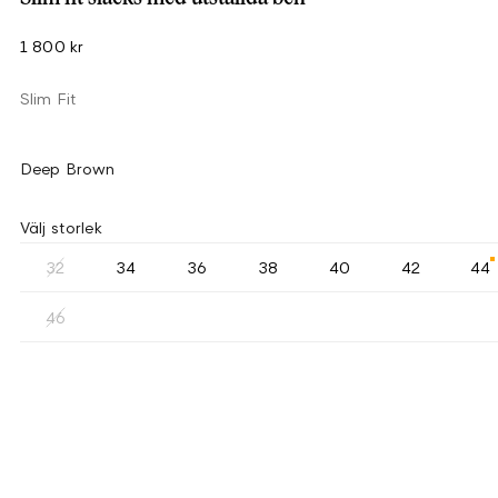
1 800 kr
Slim Fit
Deep Brown
Välj storlek
32
34
36
38
40
42
44
46