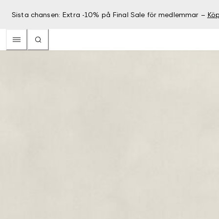
Sista chansen: Extra -10% på Final Sale för medlemmar –
Köp