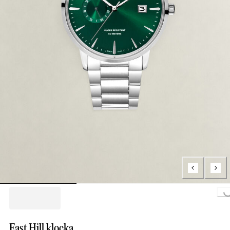
Loading..
East Hill klocka