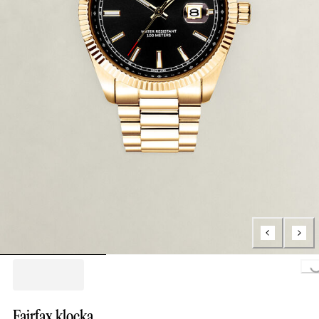
Loading..
Fairfax klocka