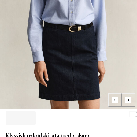
Loading.
Klassisk oxfordskjorta med volang