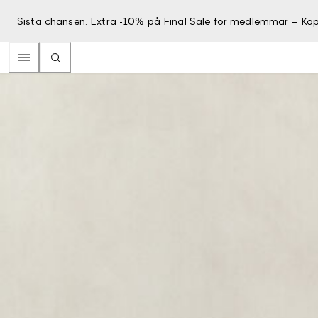
Sista chansen: Extra -10% på Final Sale för medlemmar –
Köp