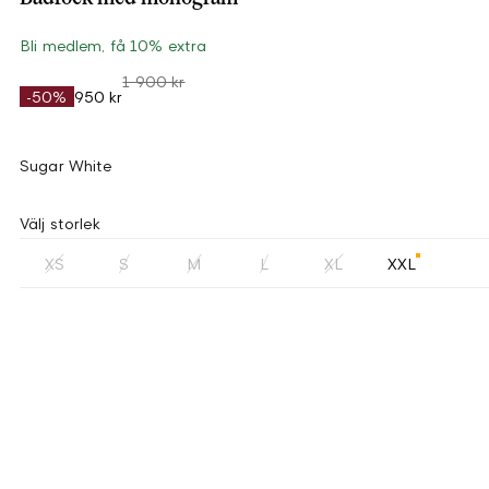
Bli medlem, få 10% extra
1 900 kr
-50%
950 kr
Sugar White
Välj storlek
XS
S
M
L
XL
XXL