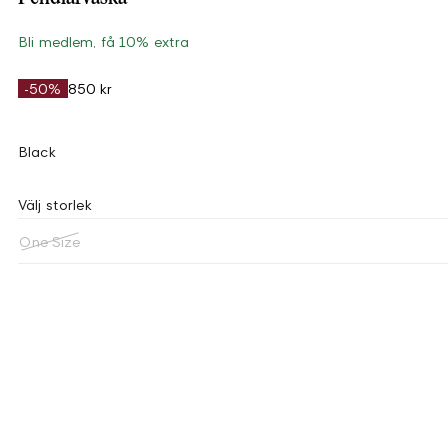
Bli medlem, få 10% extra
-50%
850 kr
Black
Välj storlek
One Size