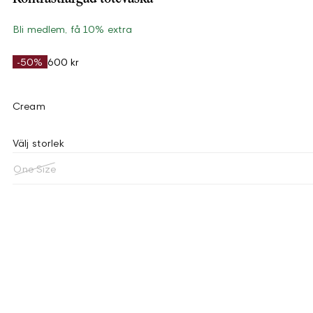
Bli medlem, få 10% extra
-50%
600 kr
Cream
Välj storlek
One Size