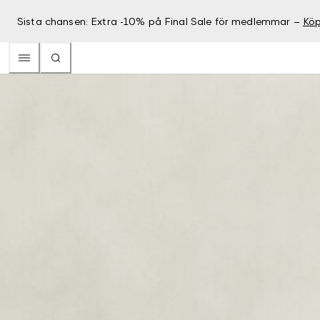
Sista chansen: Extra -10% på Final Sale för medlemmar –
Köp