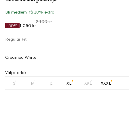
Bli medlem, få 10% extra
2 100 kr
-50%
1 050 kr
Regular Fit
Creamed White
Välj storlek
S
M
L
XL
XXL
XXXL