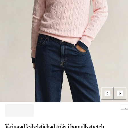
Loading..
V-ringad kabelstickad tröja i bomullsstretch