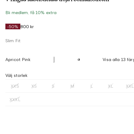
Bli medlem, få 10% extra
-50%
800 kr
Slim Fit
Apricot Pink
Visa alla 13 fär
Välj storlek
XXS
XS
S
M
L
XL
XXL
XXXL