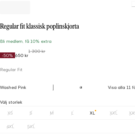
Load
Regular fit klassisk poplinskjorta
Bli medlem, få 10% extra
1 300 kr
-50%
650 kr
Regular Fit
Washed Pink
Visa alla 11 f
Välj storlek
XS
S
M
L
XL
XXL
XX
4XL
5XL