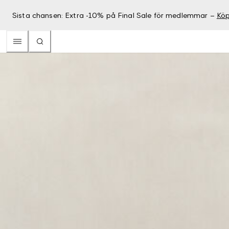
Sista chansen: Extra -10% på Final Sale för medlemmar –
Köp