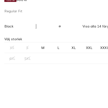
Regular Fit
Black
Visa alla 14 fär
Välj storlek
XS
S
M
L
XL
XXL
XXX
4XL
5XL