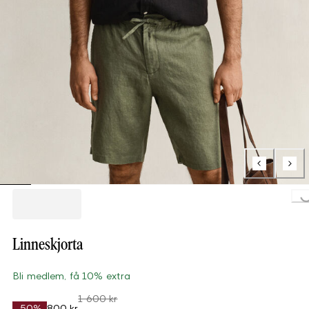
Loading..
Linneskjorta
Bli medlem, få 10% extra
1 600 kr
-50%
800 kr