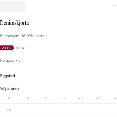
L
Denimskjorta
Bli medlem, få 10% extra
-50%
850 kr
Relaxed Fit
Eggshell
Välj storlek
32
34
36
38
40
42
4
46