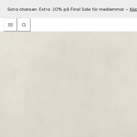
Sista chansen: Extra -10% på Final Sale för medlemmar –
Köp