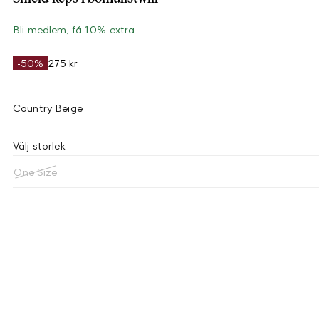
Bli medlem, få 10% extra
-50%
275 kr
Country Beige
Välj storlek
One Size