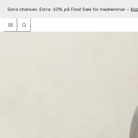
Sista chansen: Extra -10% på Final Sale för medlemmar –
Köp