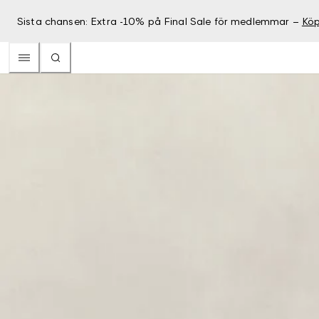
Sista chansen: Extra -10% på Final Sale för medlemmar –
Köp