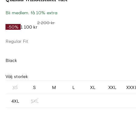
Bli medlem, få 10% extra
2 200 kr
-50%
1 100 kr
Regular Fit
Black
Välj storlek
XS
S
M
L
XL
XXL
XXX
4XL
5XL