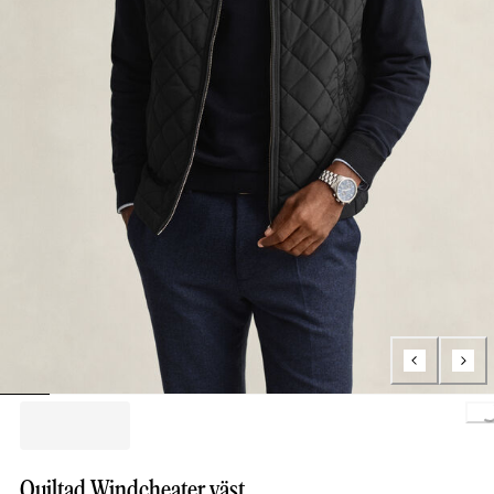
Loading.
Quiltad Windcheater väst