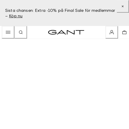
Sista chansen: Extra -10% på Final Sale för medlemmar
–
Köp nu