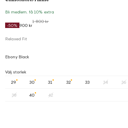
Bli medlem, få 10% extra
1 800 kr
-50%
900 kr
Relaxed Fit
Ebony Black
Välj storlek
29
30
31
32
33
34
36
38
40
42