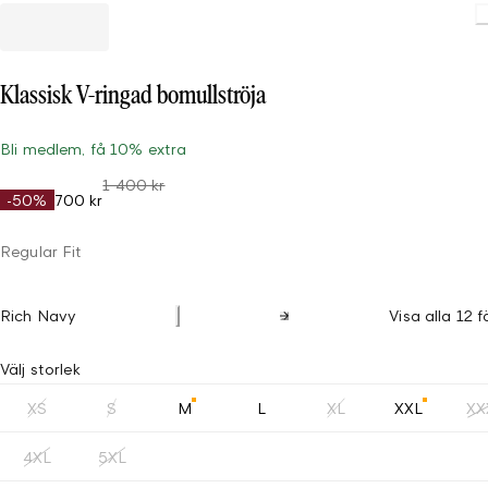
Klassisk V-ringad bomullströja
Bli medlem, få 10% extra
1 400 kr
-50%
700 kr
Regular Fit
Rich Navy
Visa alla 12 f
Välj storlek
XS
S
M
L
XL
XXL
XX
4XL
5XL