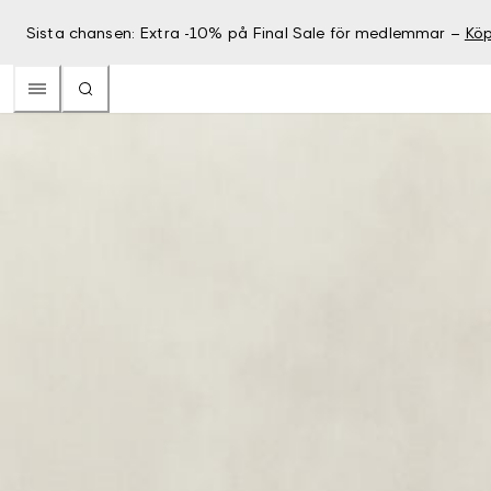
Sista chansen: Extra -10% på Final Sale för medlemmar –
Köp