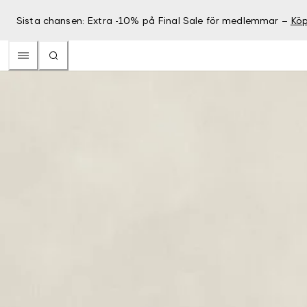
Sista chansen: Extra -10% på Final Sale för medlemmar –
Köp