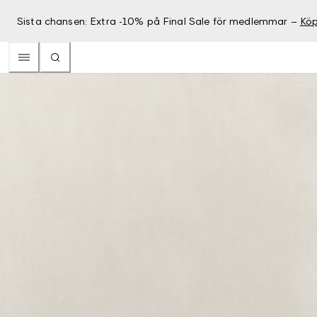
Sista chansen: Extra -10% på Final Sale för medlemmar –
Köp