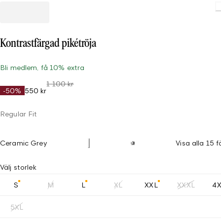
Kontrastfärgad pikétröja
Bli medlem, få 10% extra
1 100 kr
-50%
550 kr
Regular Fit
Ceramic Grey
Visa alla 15 f
Välj storlek
S
M
L
XL
XXL
XXXL
4
5XL