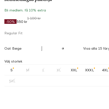
Bli medlem, få 10% extra
1 100 kr
-50%
550 kr
Regular Fit
Oat Beige
Visa alla 15 fär
Välj storlek
S
M
L
XL
XXL
XXXL
4XL
5XL