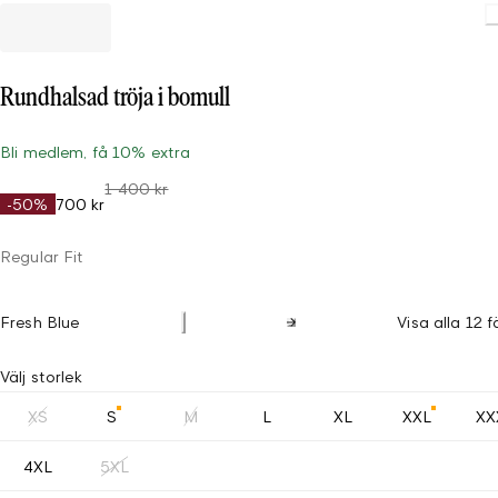
Rundhalsad tröja i bomull
Bli medlem, få 10% extra
1 400 kr
-50%
700 kr
Regular Fit
Fresh Blue
Visa alla 12 f
Välj storlek
XS
S
M
L
XL
XXL
XX
4XL
5XL