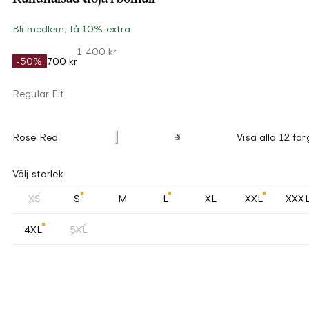
Bli medlem, få 10% extra
1 400 kr
-50%
700 kr
Regular Fit
Rose Red
Visa alla 12 fär
Välj storlek
XS
S
M
L
XL
XXL
XXX
4XL
5XL