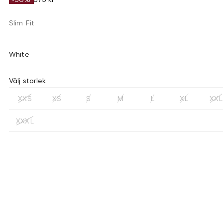
Slim Fit
White
Välj storlek
XXS
XS
S
M
L
XL
XXL
XXXL