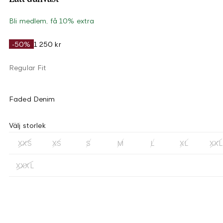
Bli medlem, få 10% extra
-50%
1 250 kr
Regular Fit
Faded Denim
Välj storlek
XXS
XS
S
M
L
XL
XXL
XXXL