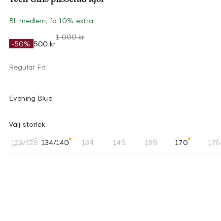
Bli medlem, få 10% extra
1 000 kr
-50%
500 kr
Regular Fit
Evening Blue
Välj storlek
122/128
134/140
134
146
158
170
176