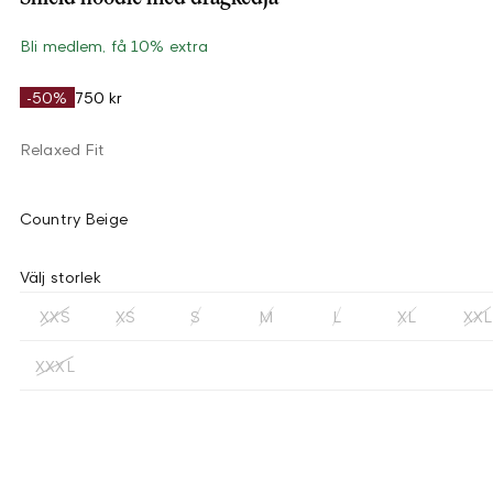
Bli medlem, få 10% extra
-50%
750 kr
Relaxed Fit
Country Beige
Välj storlek
XXS
XS
S
M
L
XL
XXL
XXXL