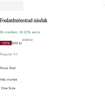
Foulardmönstrad näsduk
Bli medlem, få 10% extra
600 kr
-50%
300 kr
Regular Fit
Rose Red
Välj storlek
One Size