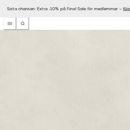
Sista chansen: Extra -10% på Final Sale för medlemmar –
Köp