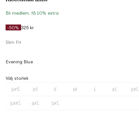
Bli medlem, få 10% extra
-50%
325 kr
Slim Fit
Evening Blue
Välj storlek
XXS
XS
S
M
L
XL
XXL
XXXL
4XL
5XL