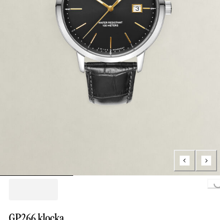
Loading..
GP266 klocka