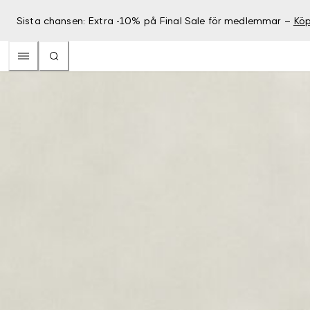
Sista chansen: Extra -10% på Final Sale för medlemmar –
Köp