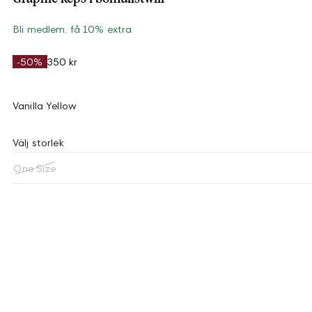
Bli medlem, få 10% extra
-50%
350 kr
Vanilla Yellow
Välj storlek
One Size