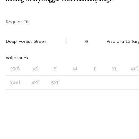
Regular Fit
Deep Forest Green
Visa alla 12 fär
Välj storlek
XXS
XS
S
M
L
XL
XXL
XXXL
4XL
5XL